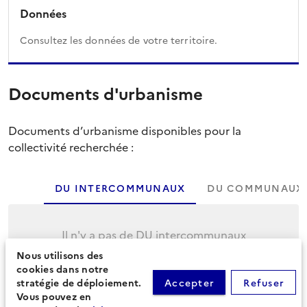
Données
Consultez les données de votre territoire.
Documents d'urbanisme
Documents d’urbanisme disponibles pour la
collectivité recherchée :
DU INTERCOMMUNAUX
DU COMMUNAUX
Il n'y a pas de DU intercommunaux
Nous utilisons des
Cliquez sur l'onglet suivant pour afficher les
cookies dans notre
DU communaux.
stratégie de déploiement.
Accepter
Refuser
Vous pouvez en