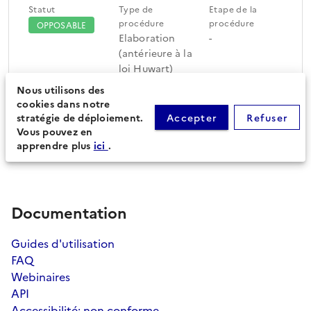
Statut
Type de
Etape de la
procédure
procédure
OPPOSABLE
Elaboration
-
(antérieure à la
loi Huwart)
Nous utilisons des
cookies dans notre
Périmètre du document
Feuille de route
stratégie de déploiement.
Accepter
Refuser
d'urbanisme (33)
Vous pouvez en
apprendre plus
ici
.
Documentation
Guides d'utilisation
FAQ
Webinaires
API
Accessibilité: non conforme