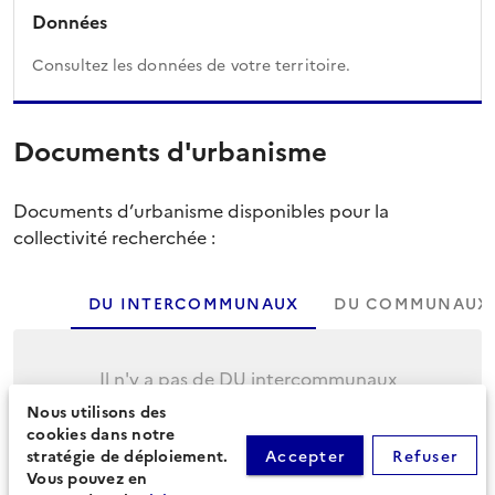
Données
Consultez les données de votre territoire.
Documents d'urbanisme
Documents d’urbanisme disponibles pour la
collectivité recherchée :
DU INTERCOMMUNAUX
DU COMMUNAUX
Il n'y a pas de DU intercommunaux
Nous utilisons des
Cliquez sur l'onglet suivant pour afficher les
cookies dans notre
DU communaux.
stratégie de déploiement.
Accepter
Refuser
Vous pouvez en