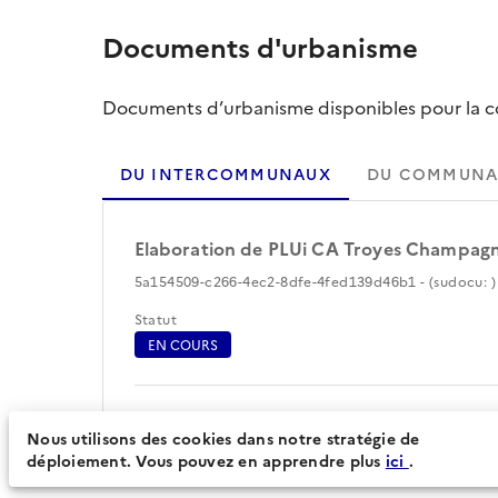
Documents d'urbanisme
Documents d’urbanisme disponibles pour la col
DU INTERCOMMUNAUX
DU COMMUNA
Elaboration de PLUi CA Troyes Champag
5a154509-c266-4ec2-8dfe-4fed139d46b1 - (sudocu: )
Statut
EN COURS
Périmètre du document d'urbanisme (81)
Nous utilisons des cookies dans notre stratégie de
déploiement. Vous pouvez en apprendre plus
ici
.