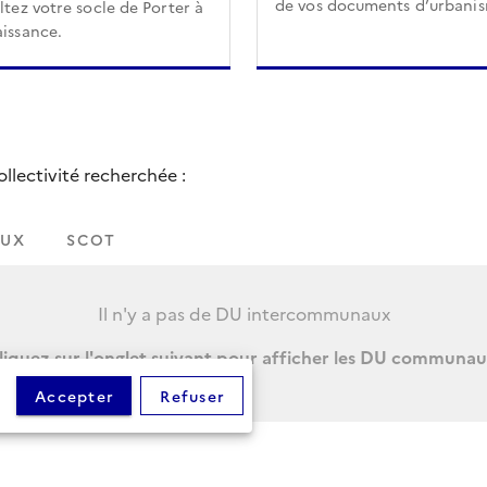
de vos documents d’urbani
tez votre socle de Porter à
issance.
lectivité recherchée :
UX
SCOT
Il n'y a pas de DU intercommunaux
liquez sur l'onglet suivant pour afficher les DU communau
Accepter
Refuser