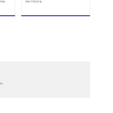
sme.
territoire.
x.