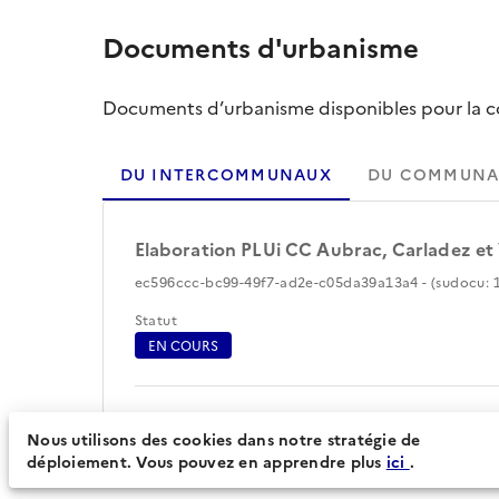
Documents d'urbanisme
Documents d’urbanisme disponibles pour la col
DU INTERCOMMUNAUX
DU COMMUNA
Elaboration PLUi CC Aubrac, Carladez et
ec596ccc-bc99-49f7-ad2e-c05da39a13a4 - (sudocu: 1
Statut
EN COURS
Périmètre du document d'urbanisme (21)
Nous utilisons des cookies dans notre stratégie de
déploiement. Vous pouvez en apprendre plus
ici
.