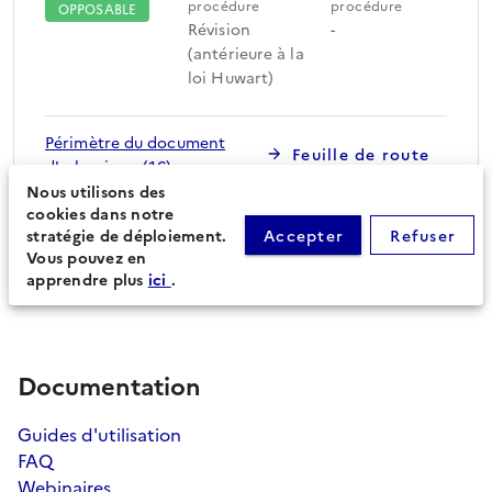
procédure
procédure
OPPOSABLE
Révision
-
(antérieure à la
loi Huwart)
Périmètre du document
Feuille de route
d'urbanisme (16)
Nous utilisons des
cookies dans notre
stratégie de déploiement.
Accepter
Refuser
Procédures secondaires
Vous pouvez en
apprendre plus
ici
.
Documentation
Guides d'utilisation
FAQ
Webinaires