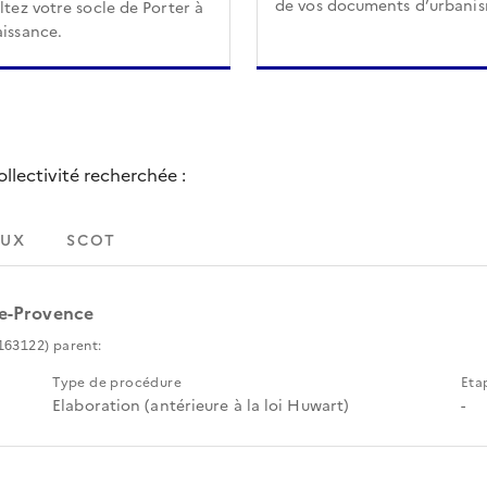
de vos documents d’urbani
tez votre socle de Porter à
issance.
lectivité recherchée :
UX
SCOT
le-Provence
163122) parent:
Type de procédure
Eta
Elaboration (antérieure à la loi Huwart)
-