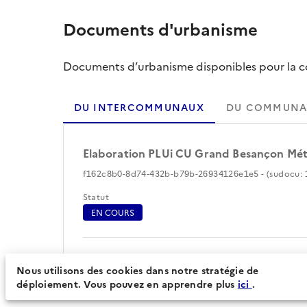
Documents d'urbanisme
Documents d’urbanisme disponibles pour la col
DU INTERCOMMUNAUX
DU COMMUNA
Elaboration PLUi CU Grand Besançon Mé
f162c8b0-8d74-432b-b79b-26934126e1e5 - (sudocu: 
Statut
EN COURS
Périmètre du document d'urbanisme (68)
Nous utilisons des cookies dans notre stratégie de
déploiement. Vous pouvez en apprendre plus
ici
.