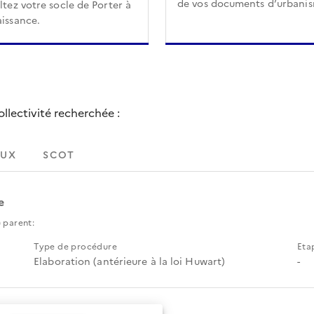
de vos documents d’urbani
tez votre socle de Porter à
issance.
lectivité recherchée :
UX
SCOT
e
 parent:
Type de procédure
Eta
Elaboration (antérieure à la loi Huwart)
-