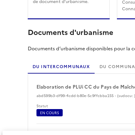
de document d’urbanisme.
Consul
Conna
Documents d'urbanisme
Documents d’urbanisme disponibles pour la col
DU INTERCOMMUNAUX
DU COMMUNA
Elaboration de PLUi CC du Pays de Maîch
abd599b3-df99-4cdd-b80e-5c9ffcbba155 - (sudocu: )
Statut
EN COURS
Périmètre du document d'urbanisme (42)