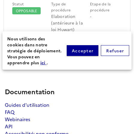
Statut
Type de
Etape de la
procédure
procédure
OPPOSABLE
Elaboration
-
(antérieure à la
loi Huwart)
Nous utilisons des
cookies dans notre
Périmètre du document
Feuille de route
stratégie de déploiement.
Accepter
Refuser
d'urbanisme (29)
Vous pouvez en
apprendre plus
ici
.
Documentation
Guides d'utilisation
FAQ
Webinaires
API
Accessibilité: non conforme