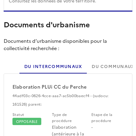
Consultez les données de votre territoire.
Documents d'urbanisme
Documents d’urbanisme disponibles pour la
collectivité recherchée :
DU INTERCOMMUNAUX
DU COMMUNAUX
Elaboration PLUi CC du Perche
44adf03c-0626-4cce-aaa7-ac5b00baecf4 - (sudocu:
161526) parent:
Statut
Type de
Etape de la
procédure
procédure
OPPOSABLE
Elaboration
-
(antérieure à la