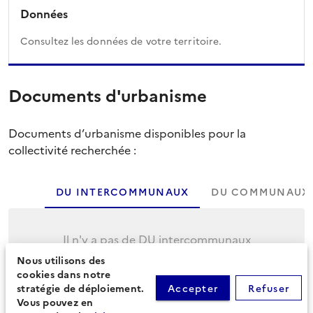
Données
Consultez les données de votre territoire.
Documents d'urbanisme
Documents d’urbanisme disponibles pour la
collectivité recherchée :
DU INTERCOMMUNAUX
DU COMMUNAUX
Il n'y a pas de DU intercommunaux
Nous utilisons des
Cliquez sur l'onglet suivant pour afficher les
cookies dans notre
DU communaux.
stratégie de déploiement.
Accepter
Refuser
Vous pouvez en