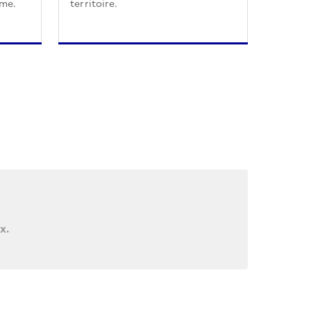
sme.
territoire.
x.