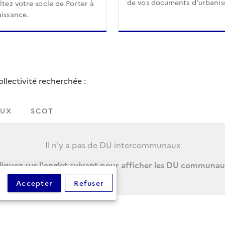
de vos documents d’urbani
tez votre socle de Porter à
issance.
lectivité recherchée :
UX
SCOT
Il n'y a pas de DU intercommunaux
liquez sur l'onglet suivant pour afficher les DU communau
Accepter
Refuser