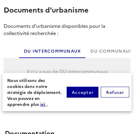
Documents d'urbanisme
Documents d’urbanisme disponibles pour la
collectivité recherchée :
DU INTERCOMMUNAUX
DU COMMUNAUX
Il n'y a pas de DU intercommunaux
Nous utilisons des
Cliquez sur l'onglet suivant pour afficher les
cookies dans notre
DU communaux.
stratégie de déploiement.
Accepter
Refuser
Vous pouvez en
apprendre plus
ici
.
Documentation