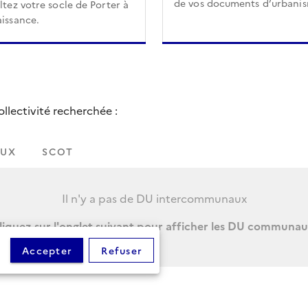
de vos documents d’urbani
tez votre socle de Porter à
issance.
lectivité recherchée :
UX
SCOT
Il n'y a pas de DU intercommunaux
liquez sur l'onglet suivant pour afficher les DU communau
Accepter
Refuser