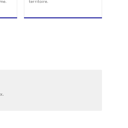
sme.
territoire.
x.