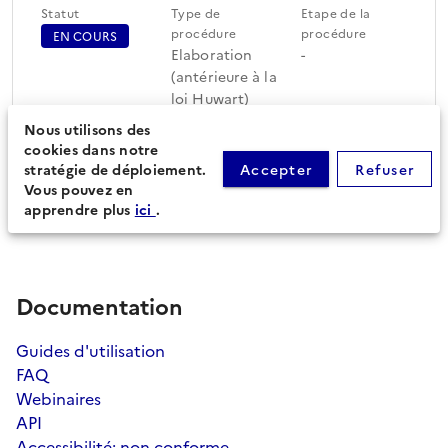
Statut
Type de
Etape de la
procédure
procédure
EN COURS
Elaboration
-
(antérieure à la
loi Huwart)
Nous utilisons des
cookies dans notre
Périmètre du document
Feuille de route
stratégie de déploiement.
Accepter
Refuser
d'urbanisme (34)
Vous pouvez en
apprendre plus
ici
.
Documentation
Guides d'utilisation
FAQ
Webinaires
API
Accessibilité: non conforme