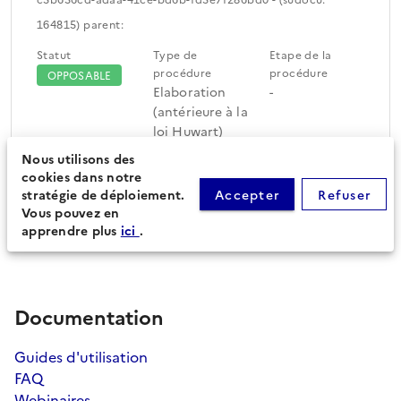
164815) parent:
Statut
Type de
Etape de la
procédure
procédure
OPPOSABLE
Elaboration
-
(antérieure à la
loi Huwart)
Nous utilisons des
cookies dans notre
Périmètre du document
Feuille de route
stratégie de déploiement.
Accepter
Refuser
d'urbanisme (30)
Vous pouvez en
apprendre plus
ici
.
Documentation
Guides d'utilisation
FAQ
Webinaires