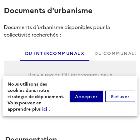
Documents d'urbanisme
Documents d’urbanisme disponibles pour la
collectivité recherchée :
DU INTERCOMMUNAUX
DU COMMUNAUX
Il n'y a pas de DU intercommunaux
Nous utilisons des
Cliquez sur l'onglet suivant pour afficher les
cookies dans notre
DU communaux.
stratégie de déploiement.
Accepter
Refuser
Vous pouvez en
apprendre plus
ici
.
Documentation