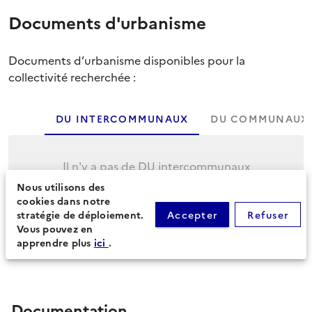
Documents d'urbanisme
Documents d’urbanisme disponibles pour la
collectivité recherchée :
DU INTERCOMMUNAUX
DU COMMUNAUX
Il n'y a pas de DU intercommunaux
Nous utilisons des
Cliquez sur l'onglet suivant pour afficher les
cookies dans notre
DU communaux.
stratégie de déploiement.
Accepter
Refuser
Vous pouvez en
apprendre plus
ici
.
Documentation