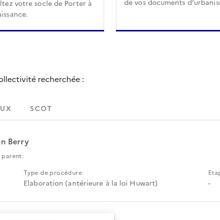
de vos documents d’urbani
tez votre socle de Porter à
issance.
lectivité recherchée :
UX
SCOT
en Berry
 parent:
Type de procédure
Eta
Elaboration (antérieure à la loi Huwart)
-