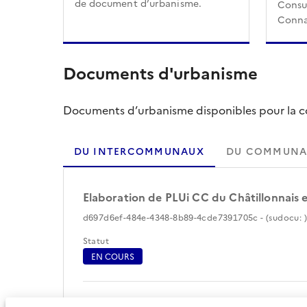
de document d’urbanisme.
Consul
Conna
Documents d'urbanisme
Documents d’urbanisme disponibles pour la col
DU INTERCOMMUNAUX
DU COMMUNA
Elaboration de PLUi CC du Châtillonnais 
d697d6ef-484e-4348-8b89-4cde7391705c - (sudocu: )
Statut
EN COURS
Périmètre du document d'urbanisme (10)