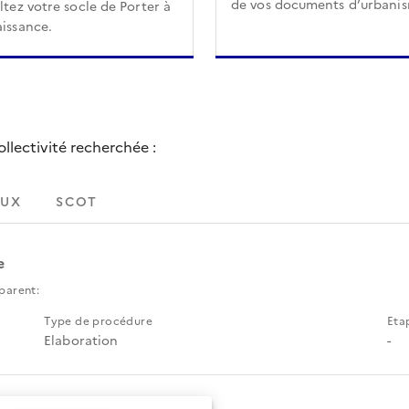
de vos documents d’urbani
tez votre socle de Porter à
issance.
lectivité recherchée :
UX
SCOT
e
parent:
Type de procédure
Eta
Elaboration
-