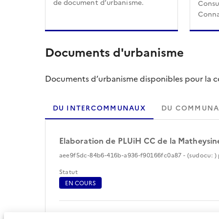
de document d’urbanisme.
Consul
Conna
Documents d'urbanisme
Documents d’urbanisme disponibles pour la col
DU INTERCOMMUNAUX
DU COMMUNA
Elaboration de PLUiH CC de la Matheysin
aee9f5dc-84b6-416b-a936-f90166fc0a87 - (sudocu: ) 
Statut
EN COURS
Périmètre du document d'urbanisme (44)