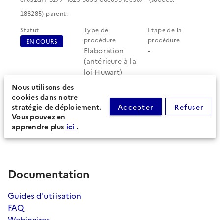
188285) parent:
Statut
Type de
Etape de la
procédure
procédure
EN COURS
Elaboration
-
(antérieure à la
loi Huwart)
Nous utilisons des
cookies dans notre
Périmètre du document
Feuille de route
stratégie de déploiement.
Accepter
Refuser
d'urbanisme (16)
Vous pouvez en
apprendre plus
ici
.
Documentation
Guides d'utilisation
FAQ
Webinaires