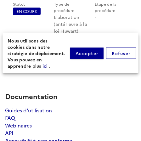
Statut
Type de
Etape de la
procédure
procédure
EN COURS
Elaboration
-
(antérieure à la
loi Huwart)
Nous utilisons des
cookies dans notre
Périmètre du document
Feuille de route
stratégie de déploiement.
Accepter
Refuser
d'urbanisme (87)
Vous pouvez en
apprendre plus
ici
.
Documentation
Guides d'utilisation
FAQ
Webinaires
API
Accessibilité: non conforme