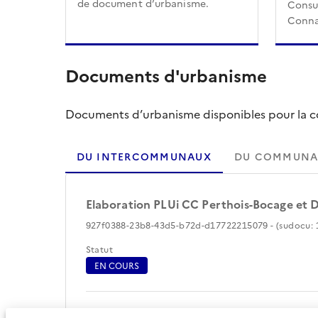
de document d’urbanisme.
Consul
Conna
Documents d'urbanisme
Documents d’urbanisme disponibles pour la col
DU INTERCOMMUNAUX
DU COMMUNA
Elaboration PLUi CC Perthois-Bocage et 
927f0388-23b8-43d5-b72d-d17722215079 - (sudocu: 
Statut
EN COURS
Périmètre du document d'urbanisme (25)