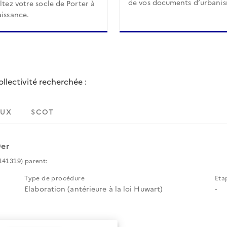
de vos documents d’urbani
tez votre socle de Porter à
issance.
lectivité recherchée :
UX
SCOT
Der
141319) parent:
Type de procédure
Eta
Elaboration (antérieure à la loi Huwart)
-