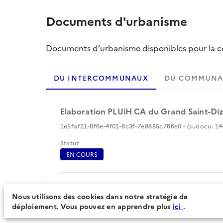
Documents d'urbanisme
Documents d’urbanisme disponibles pour la col
DU INTERCOMMUNAUX
DU COMMUNA
Elaboration PLUiH CA du Grand Saint-Dizi
1e5faf21-8f6e-4f01-8c3f-7e8885c766e0 - (sudocu: 14
Statut
EN COURS
Périmètre du document d'urbanisme (60)
Nous utilisons des cookies dans notre stratégie de
déploiement. Vous pouvez en apprendre plus
ici
.