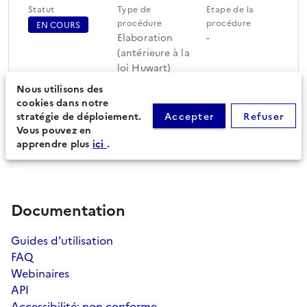
Statut
Type de
Etape de la
procédure
procédure
EN COURS
Elaboration
-
(antérieure à la
loi Huwart)
Nous utilisons des
cookies dans notre
Périmètre du document
Feuille de route
stratégie de déploiement.
Accepter
Refuser
d'urbanisme (37)
Vous pouvez en
apprendre plus
ici
.
Documentation
Guides d'utilisation
FAQ
Webinaires
API
Accessibilité: non conforme