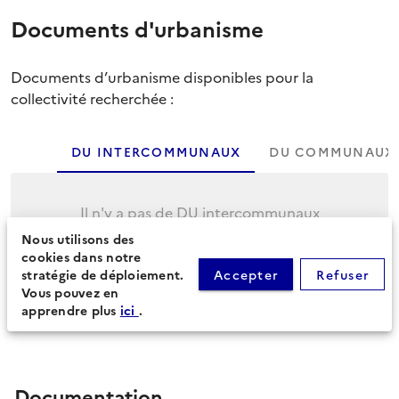
Documents d'urbanisme
Documents d’urbanisme disponibles pour la
collectivité recherchée :
DU INTERCOMMUNAUX
DU COMMUNAUX
Il n'y a pas de DU intercommunaux
Nous utilisons des
Cliquez sur l'onglet suivant pour afficher les
cookies dans notre
DU communaux.
stratégie de déploiement.
Accepter
Refuser
Vous pouvez en
apprendre plus
ici
.
Documentation