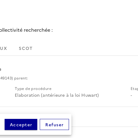
lectivité recherchée :
UX
SCOT
e
49143) parent:
Type de procédure
Eta
Elaboration (antérieure à la loi Huwart)
-
Accepter
Refuser