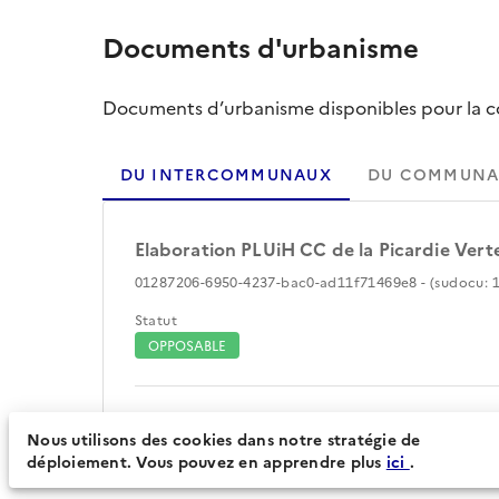
Documents d'urbanisme
Documents d’urbanisme disponibles pour la col
DU INTERCOMMUNAUX
DU COMMUNA
Elaboration PLUiH CC de la Picardie Vert
01287206-6950-4237-bac0-ad11f71469e8 - (sudocu: 1
Statut
OPPOSABLE
Périmètre du document d'urbanisme (88)
Nous utilisons des cookies dans notre stratégie de
déploiement. Vous pouvez en apprendre plus
ici
.