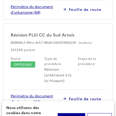
Périmètre du document
Feuille de route
d'urbanisme (64)
Révision PLUi CC du Sud Artois
606695cf-9fba-4c57-99d8-b50433582b9f - (sudocu:
141343) parent:
Statut
Type de
Etape de la
procédure
procédure
OPPOSABLE
Révision
-
(antérieure à la
loi Huwart)
Périmètre du document
Feuille de route
d'urbanisme (64)
Nous utilisons des
cookies dans notre