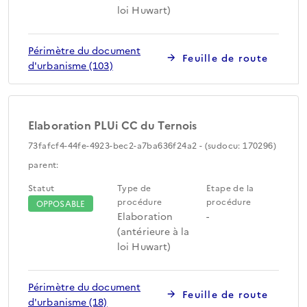
loi Huwart)
Périmètre du document
Feuille de route
d'urbanisme (103)
Elaboration PLUi CC du Ternois
73fafcf4-44fe-4923-bec2-a7ba636f24a2 - (sudocu: 170296)
parent:
Statut
Type de
Etape de la
procédure
procédure
OPPOSABLE
Elaboration
-
(antérieure à la
loi Huwart)
Périmètre du document
Feuille de route
d'urbanisme (18)