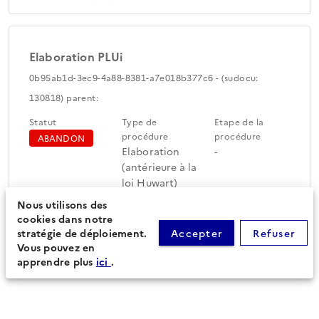
Elaboration PLUi
0b95ab1d-3ec9-4a88-8381-a7e018b377c6 - (sudocu:
130818) parent:
Statut
Type de
Etape de la
procédure
procédure
ABANDON
Elaboration
-
(antérieure à la
loi Huwart)
Nous utilisons des
cookies dans notre
Périmètre du document
Feuille de route
stratégie de déploiement.
Accepter
Refuser
d'urbanisme (18)
Vous pouvez en
apprendre plus
ici
.