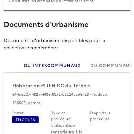
Consultez les données de votre territoire.
Documents d'urbanisme
Documents d’urbanisme disponibles pour la
collectivité recherchée :
DU INTERCOMMUNAUX
DU COMMUNAUX
Elaboration PLUiH CC du Ternois
844ced27-482a-4439-91a1-b2124cce8723 - (sudocu:
186505) parent:
Statut
Type de
Etape de la
procédure
procédure
EN COURS
Elaboration
-
(antérieure à la