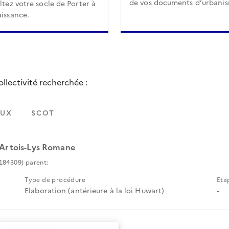
de vos documents d’urbani
tez votre socle de Porter à
issance.
lectivité recherchée :
UX
SCOT
 Artois-Lys Romane
184309) parent:
Type de procédure
Eta
Elaboration (antérieure à la loi Huwart)
-