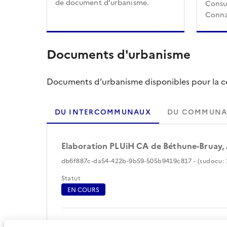
de document d’urbanisme.
Consul
Conna
Documents d'urbanisme
Documents d’urbanisme disponibles pour la col
DU INTERCOMMUNAUX
DU COMMUNA
Elaboration PLUiH CA de Béthune-Bruay,
db6f887c-da54-422b-9b59-505b9419c817 - (sudocu: 
Statut
EN COURS
Périmètre du document d'urbanisme (100)