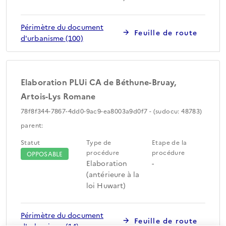
Périmètre du document
Feuille de route
d'urbanisme (100)
Elaboration PLUi CA de Béthune-Bruay,
Artois-Lys Romane
78f8f344-7867-4dd0-9ac9-ea8003a9d0f7 - (sudocu: 48783)
parent:
Statut
Type de
Etape de la
procédure
procédure
OPPOSABLE
Elaboration
-
(antérieure à la
loi Huwart)
Périmètre du document
Feuille de route