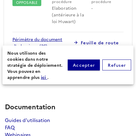
procédure
procédure
OPPOSABLE
Elaboration
-
(antérieure à la
loi Huwart)
Périmètre du document
Feuille de route
d'urbanisme (36)
Nous utilisons des
cookies dans notre
stratégie de déploiement.
Accepter
Refuser
Procédures secondaires
Vous pouvez en
apprendre plus
ici
.
Documentation
Guides d'utilisation
FAQ
Webinaires