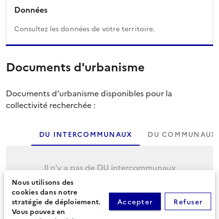
Données
Consultez les données de votre territoire.
Documents d'urbanisme
Documents d’urbanisme disponibles pour la
collectivité recherchée :
DU INTERCOMMUNAUX
DU COMMUNAUX
Il n'y a pas de DU intercommunaux
Nous utilisons des
Cliquez sur l'onglet suivant pour afficher les
cookies dans notre
DU communaux.
stratégie de déploiement.
Accepter
Refuser
Vous pouvez en