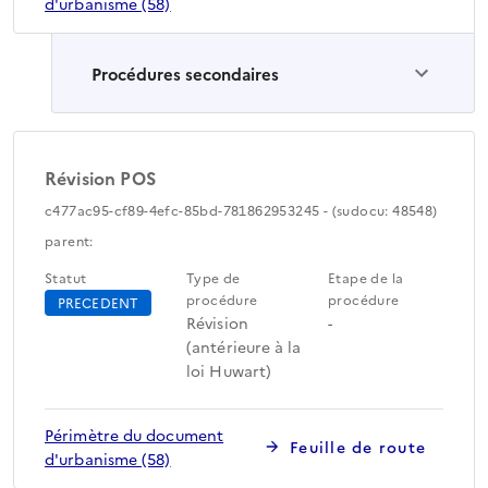
d'urbanisme (58)
Procédures secondaires
Révision POS
c477ac95-cf89-4efc-85bd-781862953245 - (sudocu: 48548)
parent:
Statut
Type de
Etape de la
procédure
procédure
PRECEDENT
Révision
-
(antérieure à la
loi Huwart)
Périmètre du document
Feuille de route
d'urbanisme (58)