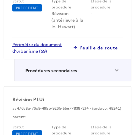
Statut
Type de
Etape de la
procédure
procédure
PRECEDENT
Révision
-
(antérieure à la
loi Huwart)
Périmètre du document
Feuille de route
d'urbanisme (59)
Procédures secondaires
Révision PLUi
aa476a8a-76c9-495b-9265-55e7783872f4 - (sudocu: 48241)
parent:
Statut
Type de
Etape de la
procédure
procédure
PRECEDENT