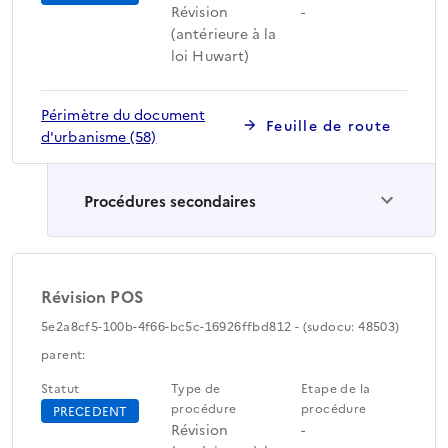
Révision
-
(antérieure à la
loi Huwart)
Périmètre du document
Feuille de route
d'urbanisme (58)
Procédures secondaires
Révision POS
5e2a8cf5-100b-4f66-bc5c-16926ffbd812 - (sudocu: 48503)
parent:
Statut
Type de
Etape de la
procédure
procédure
PRECEDENT
Révision
-