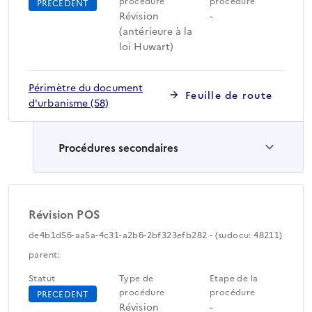
procédure
procédure
PRECEDENT
Révision
-
(antérieure à la
loi Huwart)
Périmètre du document
Feuille de route
d'urbanisme (58)
Procédures secondaires
Révision POS
de4b1d56-aa5a-4c31-a2b6-2bf323efb282 - (sudocu: 48211)
parent:
Statut
Type de
Etape de la
procédure
procédure
PRECEDENT
Révision
-