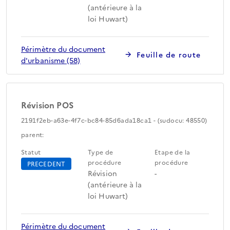
(antérieure à la
loi Huwart)
Périmètre du document
Feuille de route
d'urbanisme (58)
Révision POS
2191f2eb-a63e-4f7c-bc84-85d6ada18ca1 - (sudocu: 48550)
parent:
Statut
Type de
Etape de la
procédure
procédure
PRECEDENT
Révision
-
(antérieure à la
loi Huwart)
Périmètre du document