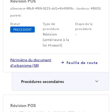
Révision POS
a3eacece-48b8-4f69-9225-dd1e4b436f6c - (sudocu: 48505)
parent:
Statut
Type de
Etape de la
procédure
procédure
PRECEDENT
Révision
-
(antérieure à la
loi Huwart)
Périmètre du document
Feuille de route
d'urbanisme (58)
Procédures secondaires
Révision POS