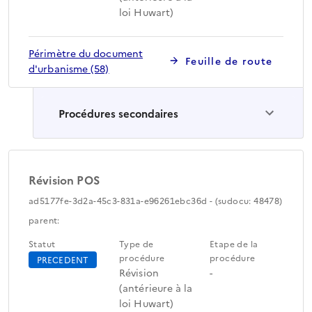
loi Huwart)
Périmètre du document
Feuille de route
d'urbanisme (58)
Procédures secondaires
Révision POS
ad5177fe-3d2a-45c3-831a-e96261ebc36d - (sudocu: 48478)
parent:
Statut
Type de
Etape de la
procédure
procédure
PRECEDENT
Révision
-
(antérieure à la
loi Huwart)