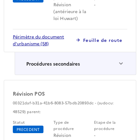
Révision
-
(antérieure à la
loi Huwart)
Périmètre du document
Feuille de route
d'urbanisme (58)
Procédures secondaires
Révision POS
00321daf-b31a-41b6-8083-57bdb20893dc - (sudocu:
48529) parent:
Statut
Type de
Etape de la
procédure
procédure
PRECEDENT
Révision
-