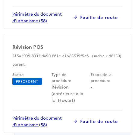
Périmètre du document
Feuille de route
d'urbanisme (58)
Révision POS
315a4909-8034-4a90-861c-c1b85539f5c6 - (sudocu: 48453)
parent:
Statut
Type de
Etape de la
procédure
procédure
PRECEDENT
Révision
-
(antérieure à la
loi Huwart)
Périmètre du document
Feuille de route
d'urbanisme (58)