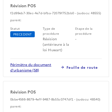
Révision POS
f2d99eb7-30ec-4e7d-bfba-72079f752bb0 - (sudocu: 48555)
parent:
Statut
Type de
Etape de la
procédure
procédure
PRECEDENT
Révision
-
(antérieure à la
loi Huwart)
Périmètre du document
Feuille de route
d'urbanisme (58)
Révision POS
0bbe4566-8679-4eff-9487-8b55c0747df1 - (sudocu: 48540)
parent: