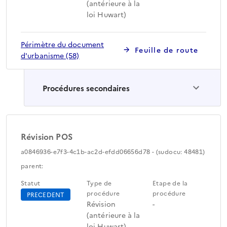
(antérieure à la
loi Huwart)
Périmètre du document
Feuille de route
d'urbanisme (58)
Procédures secondaires
Révision POS
a0846936-e7f3-4c1b-ac2d-efdd06656d78 - (sudocu: 48481)
parent:
Statut
Type de
Etape de la
procédure
procédure
PRECEDENT
Révision
-
(antérieure à la
loi Huwart)