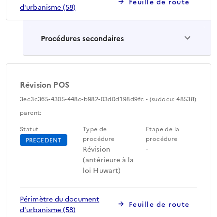
Feuille de route
d'urbanisme (58)
Procédures secondaires
Révision POS
3ec3c365-4305-448c-b982-03d0d198d9fc - (sudocu: 48538)
parent:
Statut
Type de
Etape de la
procédure
procédure
PRECEDENT
Révision
-
(antérieure à la
loi Huwart)
Périmètre du document
Feuille de route
d'urbanisme (58)