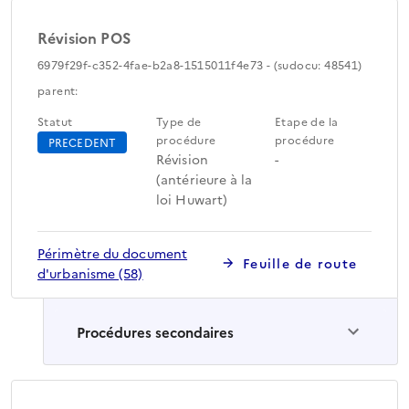
Révision POS
6979f29f-c352-4fae-b2a8-1515011f4e73 - (sudocu: 48541)
parent:
Statut
Type de
Etape de la
procédure
procédure
PRECEDENT
Révision
-
(antérieure à la
loi Huwart)
Périmètre du document
Feuille de route
d'urbanisme (58)
Procédures secondaires