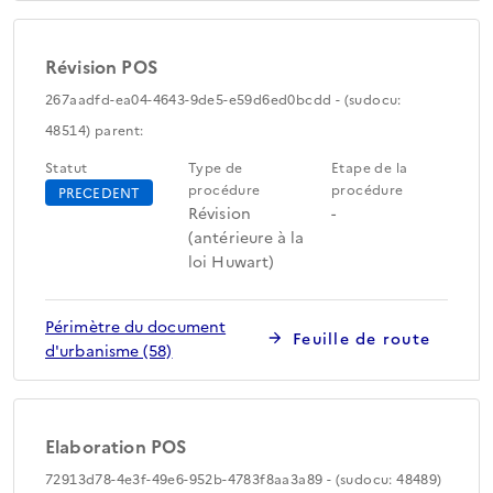
Révision POS
267aadfd-ea04-4643-9de5-e59d6ed0bcdd - (sudocu:
48514) parent:
Statut
Type de
Etape de la
procédure
procédure
PRECEDENT
Révision
-
(antérieure à la
loi Huwart)
Périmètre du document
Feuille de route
d'urbanisme (58)
Elaboration POS
72913d78-4e3f-49e6-952b-4783f8aa3a89 - (sudocu: 48489)