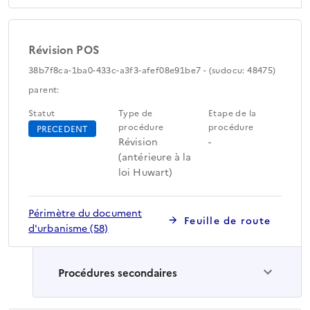
Révision POS
38b7f8ca-1ba0-433c-a3f3-afef08e91be7 - (sudocu: 48475)
parent:
Statut
Type de
Etape de la
procédure
procédure
PRECEDENT
Révision
-
(antérieure à la
loi Huwart)
Périmètre du document
Feuille de route
d'urbanisme (58)
Procédures secondaires