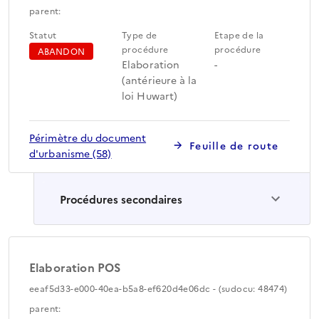
parent:
Statut
Type de
Etape de la
procédure
procédure
ABANDON
Elaboration
-
(antérieure à la
loi Huwart)
Périmètre du document
Feuille de route
d'urbanisme (58)
Procédures secondaires
Elaboration POS
eeaf5d33-e000-40ea-b5a8-ef620d4e06dc - (sudocu: 48474)
parent: