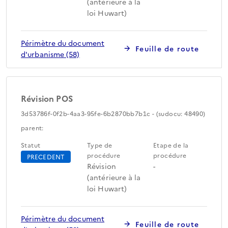
(antérieure à la
loi Huwart)
Périmètre du document
Feuille de route
d'urbanisme (58)
Révision POS
3d53786f-0f2b-4aa3-95fe-6b2870bb7b1c - (sudocu: 48490)
parent:
Statut
Type de
Etape de la
procédure
procédure
PRECEDENT
Révision
-
(antérieure à la
loi Huwart)
Périmètre du document
Feuille de route