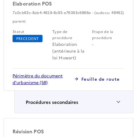
Elaboration POS
7a0cb63c-8ab4-4619-8c95-e76393c6866e - (sudocu: 48492)
parent:
Statut
Type de
Etape de la
procédure
procédure
PRECEDENT
Elaboration
-
(antérieure à la
loi Huwart)
Périmètre du document
Feuille de route
d'urbanisme (58)
Procédures secondaires
Révision POS