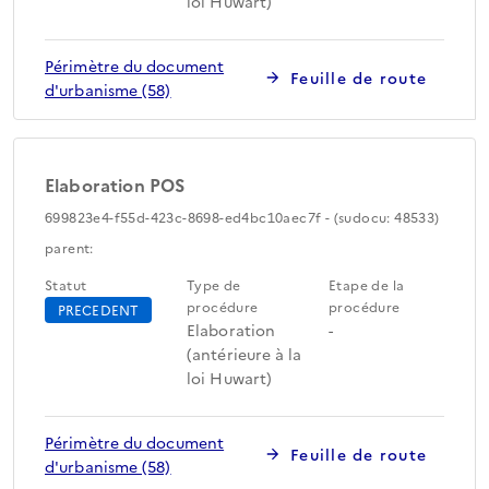
loi Huwart)
Périmètre du document
Feuille de route
d'urbanisme (58)
Elaboration POS
699823e4-f55d-423c-8698-ed4bc10aec7f - (sudocu: 48533)
parent:
Statut
Type de
Etape de la
procédure
procédure
PRECEDENT
Elaboration
-
(antérieure à la
loi Huwart)
Périmètre du document
Feuille de route
d'urbanisme (58)