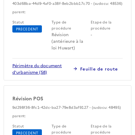
403d68ba-44d9-4af0-a38f-8eb2bbb17c70 - (sudocu: 48536)
parent:
Statut
Type de
Etape de la
procédure
procédure
PRECEDENT
Révision
-
(antérieure à la
loi Huwart)
Périmètre du document
Feuille de route
d'urbanisme (58)
Révision POS
9d298f36-8fc1-42dc-ba27-79e8d3af9127 - (sudocu: 48495)
parent:
Statut
Type de
Etape de la
procédure
procédure
PRECEDENT