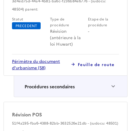
3d4ed75d-44a4-4b81-ba6c-f236b84e6776 - (sudocu:
48504) parent:
Statut
Type de
Etape de la
procédure
procédure
PRECEDENT
Révision
-
(antérieure à la
loi Huwart)
Périmètre du document
Feuille de route
d'urbanisme (58)
Procédures secondaires
Révision POS
51f4a195-fba6-4388-82bb-3632526e21db - (sudocu: 48501)