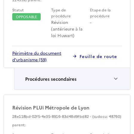
Statut
Type de
Etape de la
procédure
procédure
OPPOSABLE
Révision
-
(antérieure à la
loi Huwart)
Périmètre du document
Feuille de route
d'urbanisme (59)
Procédures secondaires
Révision PLUi Métropole de Lyon
28e118bd-02f5-4e35-8916-83d48d9fbd82 - (sudocu: 48760)
parent: