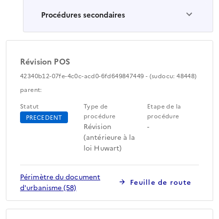
Procédures secondaires
Révision POS
42340b12-07fe-4c0c-acd0-6fd649847449 - (sudocu: 48448)
parent:
Statut
Type de
Etape de la
procédure
procédure
PRECEDENT
Révision
-
(antérieure à la
loi Huwart)
Périmètre du document
Feuille de route
d'urbanisme (58)