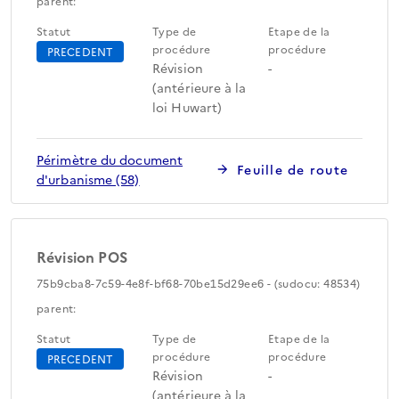
parent:
Statut
Type de
Etape de la
procédure
procédure
PRECEDENT
Révision
-
(antérieure à la
loi Huwart)
Périmètre du document
Feuille de route
d'urbanisme (58)
Révision POS
75b9cba8-7c59-4e8f-bf68-70be15d29ee6 - (sudocu: 48534)
parent:
Statut
Type de
Etape de la
procédure
procédure
PRECEDENT
Révision
-
(antérieure à la