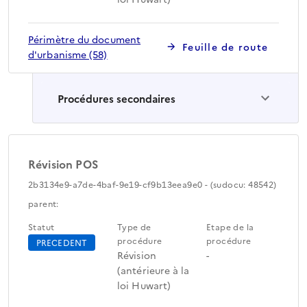
Périmètre du document
Feuille de route
d'urbanisme (58)
Procédures secondaires
Révision POS
2b3134e9-a7de-4baf-9e19-cf9b13eea9e0 - (sudocu: 48542)
parent:
Statut
Type de
Etape de la
procédure
procédure
PRECEDENT
Révision
-
(antérieure à la
loi Huwart)