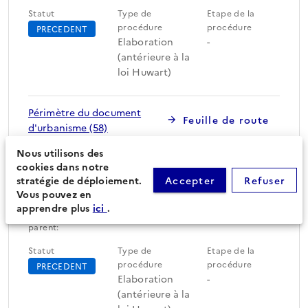
Statut
Type de
Etape de la
procédure
procédure
PRECEDENT
Elaboration
-
(antérieure à la
loi Huwart)
Périmètre du document
Feuille de route
d'urbanisme (58)
Nous utilisons des
cookies dans notre
stratégie de déploiement.
Accepter
Refuser
Elaboration POS
Vous pouvez en
apprendre plus
ici
.
4d18035e-4032-45d5-9776-b68d214649fb - (sudocu: 48512)
parent:
Statut
Type de
Etape de la
procédure
procédure
PRECEDENT
Elaboration
-
(antérieure à la