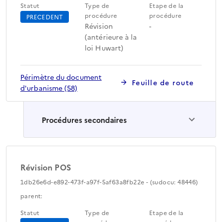
Statut
Type de
Etape de la
procédure
procédure
PRECEDENT
Révision
-
(antérieure à la
loi Huwart)
Périmètre du document
Feuille de route
d'urbanisme (58)
Procédures secondaires
Révision POS
1db26e6d-e892-473f-a97f-5af63a8fb22e - (sudocu: 48446)
parent:
Statut
Type de
Etape de la