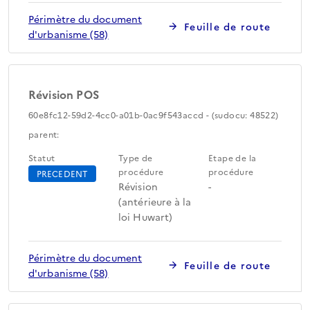
Périmètre du document
Feuille de route
d'urbanisme (58)
Révision POS
60e8fc12-59d2-4cc0-a01b-0ac9f543accd - (sudocu: 48522)
parent:
Statut
Type de
Etape de la
procédure
procédure
PRECEDENT
Révision
-
(antérieure à la
loi Huwart)
Périmètre du document
Feuille de route
d'urbanisme (58)