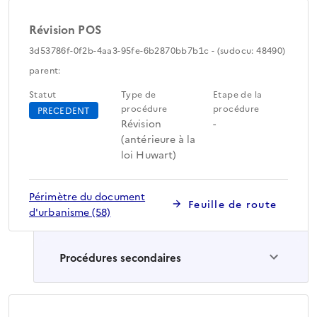
Révision POS
3d53786f-0f2b-4aa3-95fe-6b2870bb7b1c - (sudocu: 48490)
parent:
Statut
Type de
Etape de la
procédure
procédure
PRECEDENT
Révision
-
(antérieure à la
loi Huwart)
Périmètre du document
Feuille de route
d'urbanisme (58)
Procédures secondaires