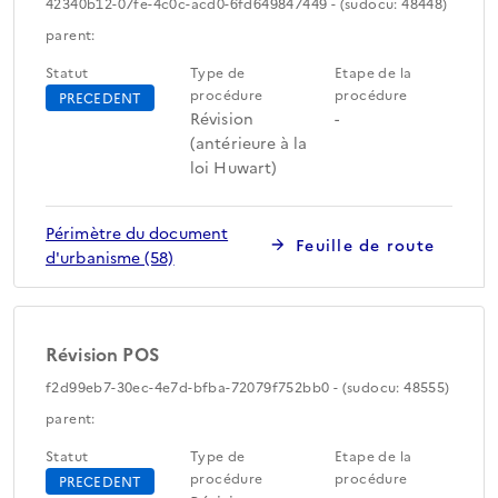
42340b12-07fe-4c0c-acd0-6fd649847449 - (sudocu: 48448)
parent:
Statut
Type de
Etape de la
procédure
procédure
PRECEDENT
Révision
-
(antérieure à la
loi Huwart)
Périmètre du document
Feuille de route
d'urbanisme (58)
Révision POS
f2d99eb7-30ec-4e7d-bfba-72079f752bb0 - (sudocu: 48555)
parent:
Statut
Type de
Etape de la
procédure
procédure
PRECEDENT