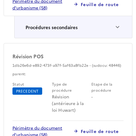
Périmètre du document
Feuille de route
d'urbanisme (58)
Procédures secondaires
Révision POS
1db26e6d-e892-473f-a97f-5af63a8fb22e - (sudocu: 48446)
parent:
Statut
Type de
Etape de la
procédure
procédure
PRECEDENT
Révision
-
(antérieure à la
loi Huwart)
Périmètre du document
Feuille de route
d'urbanisme (58)