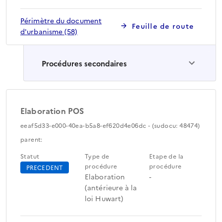
Périmètre du document
Feuille de route
d'urbanisme (58)
Procédures secondaires
Elaboration POS
eeaf5d33-e000-40ea-b5a8-ef620d4e06dc - (sudocu: 48474)
parent:
Statut
Type de
Etape de la
procédure
procédure
PRECEDENT
Elaboration
-
(antérieure à la
loi Huwart)