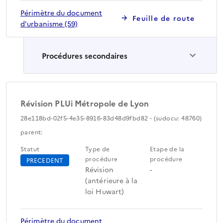
Périmètre du document
Feuille de route
d'urbanisme (59)
Procédures secondaires
Révision PLUi Métropole de Lyon
28e118bd-02f5-4e35-8916-83d48d9fbd82 - (sudocu: 48760)
parent:
Statut
Type de
Etape de la
procédure
procédure
PRECEDENT
Révision
-
(antérieure à la
loi Huwart)
Périmètre du document