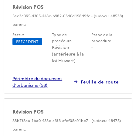
Révision POS
3ec3c365-4305-448c-b982-03d0d198d9fc - (sudocu: 48538)
parent:
Statut
Type de
Etape de la
procédure
procédure
PRECEDENT
Révision
-
(antérieure à la
loi Huwart)
Périmètre du document
Feuille de route
d'urbanisme (58)
Révision POS
38b7f8ca-1ba0-433c-a3f3-afef08e91be7 - (sudocu: 48475)
parent: