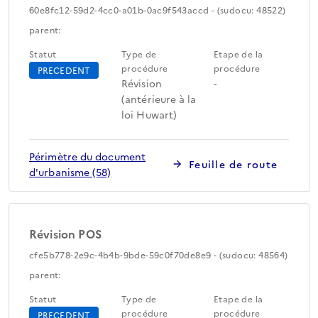
60e8fc12-59d2-4cc0-a01b-0ac9f543accd - (sudocu: 48522)
parent:
Statut
Type de
Etape de la
procédure
procédure
PRECEDENT
Révision
-
(antérieure à la
loi Huwart)
Périmètre du document
Feuille de route
d'urbanisme (58)
Révision POS
cfe5b778-2e9c-4b4b-9bde-59c0f70de8e9 - (sudocu: 48564)
parent:
Statut
Type de
Etape de la
procédure
procédure
PRECEDENT