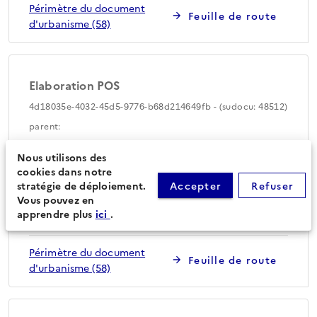
Périmètre du document
Feuille de route
d'urbanisme (58)
Elaboration POS
4d18035e-4032-45d5-9776-b68d214649fb - (sudocu: 48512)
parent:
Statut
Type de
Etape de la
Nous utilisons des
procédure
procédure
PRECEDENT
cookies dans notre
Elaboration
-
stratégie de déploiement.
Accepter
Refuser
(antérieure à la
Vous pouvez en
loi Huwart)
apprendre plus
ici
.
Périmètre du document
Feuille de route
d'urbanisme (58)