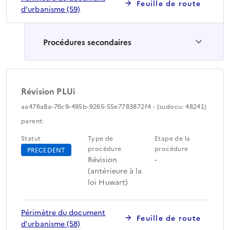
Feuille de route
d'urbanisme (59)
Procédures secondaires
Révision PLUi
aa476a8a-76c9-495b-9265-55e7783872f4 - (sudocu: 48241)
parent:
Statut
Type de
Etape de la
procédure
procédure
PRECEDENT
Révision
-
(antérieure à la
loi Huwart)
Périmètre du document
Feuille de route
d'urbanisme (58)