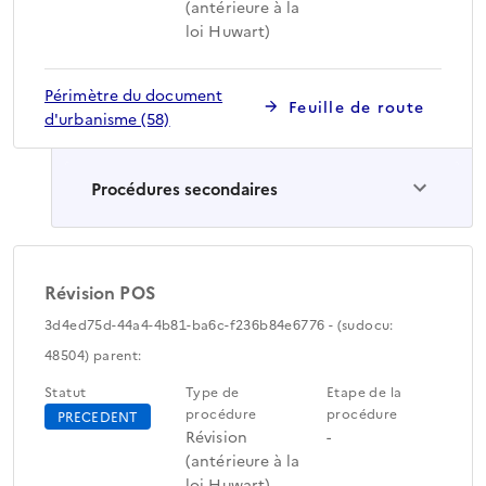
(antérieure à la
loi Huwart)
Périmètre du document
Feuille de route
d'urbanisme (58)
Procédures secondaires
Révision POS
3d4ed75d-44a4-4b81-ba6c-f236b84e6776 - (sudocu:
48504) parent:
Statut
Type de
Etape de la
procédure
procédure
PRECEDENT
Révision
-
(antérieure à la
loi Huwart)