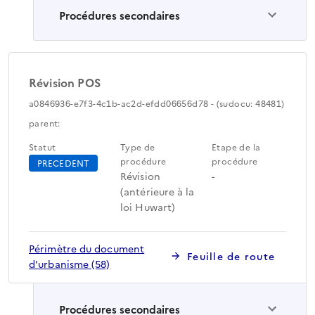
Procédures secondaires
Révision POS
a0846936-e7f3-4c1b-ac2d-efdd06656d78 - (sudocu: 48481)
parent:
Statut
Type de
Etape de la
procédure
procédure
PRECEDENT
Révision
-
(antérieure à la
loi Huwart)
Périmètre du document
Feuille de route
d'urbanisme (58)
Procédures secondaires