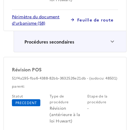
Périmètre du document
Feuille de route
d'urbanisme (58)
Procédures secondaires
Révision POS
51f4a195-fba6-4388-82bb-3632526e21db - (sudocu: 48501)
parent:
Statut
Type de
Etape de la
procédure
procédure
PRECEDENT
Révision
-
(antérieure à la
loi Huwart)