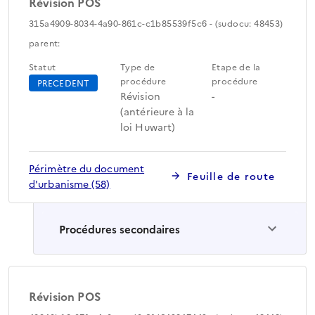
Révision POS
315a4909-8034-4a90-861c-c1b85539f5c6 - (sudocu: 48453)
parent:
Statut
Type de
Etape de la
procédure
procédure
PRECEDENT
Révision
-
(antérieure à la
loi Huwart)
Périmètre du document
Feuille de route
d'urbanisme (58)
Procédures secondaires
Révision POS