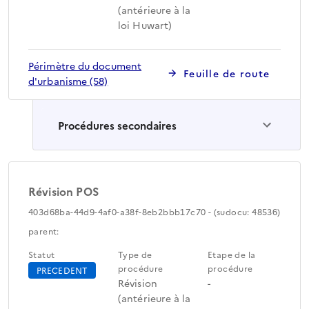
(antérieure à la
loi Huwart)
Périmètre du document
Feuille de route
d'urbanisme (58)
Procédures secondaires
Révision POS
403d68ba-44d9-4af0-a38f-8eb2bbb17c70 - (sudocu: 48536)
parent:
Statut
Type de
Etape de la
procédure
procédure
PRECEDENT
Révision
-
(antérieure à la