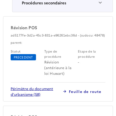
Procédures secondaires
Révision POS
ad5177fe-3d2a-45c3-831a-e96261ebc36d - (sudocu: 48478)
parent:
Statut
Type de
Etape de la
procédure
procédure
PRECEDENT
Révision
-
(antérieure à la
loi Huwart)
Périmètre du document
Feuille de route
d'urbanisme (58)