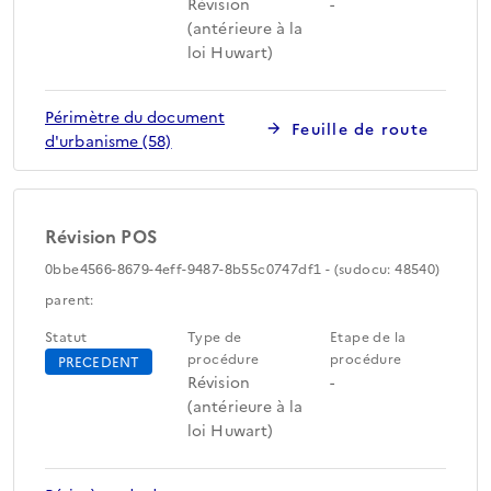
Révision
-
(antérieure à la
loi Huwart)
Périmètre du document
Feuille de route
d'urbanisme (58)
Révision POS
0bbe4566-8679-4eff-9487-8b55c0747df1 - (sudocu: 48540)
parent:
Statut
Type de
Etape de la
procédure
procédure
PRECEDENT
Révision
-
(antérieure à la
loi Huwart)