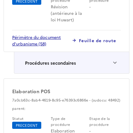
procédure
procédure
PRECEDENT
Révision
-
(antérieure à la
loi Huwart)
Périmètre du document
Feuille de route
d'urbanisme (58)
Procédures secondaires
Elaboration POS
7a0cb63c-8ab4-4619-8c95-e76393c6866e - (sudocu: 48492)
parent:
Statut
Type de
Etape de la
procédure
procédure
PRECEDENT
Elaboration
-