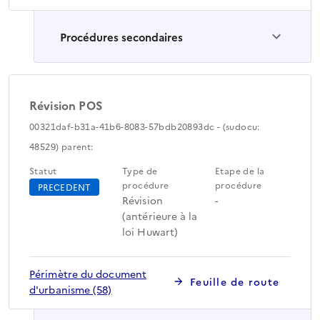
Procédures secondaires
Révision POS
00321daf-b31a-41b6-8083-57bdb20893dc - (sudocu:
48529) parent:
Statut
Type de
Etape de la
procédure
procédure
PRECEDENT
Révision
-
(antérieure à la
loi Huwart)
Périmètre du document
Feuille de route
d'urbanisme (58)