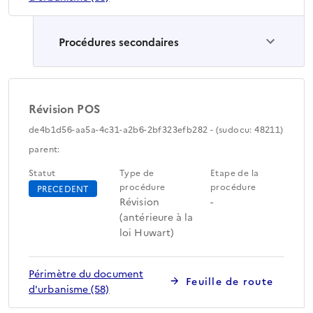
Procédures secondaires
Révision POS
de4b1d56-aa5a-4c31-a2b6-2bf323efb282 - (sudocu: 48211)
parent:
Statut
Type de
Etape de la
procédure
procédure
PRECEDENT
Révision
-
(antérieure à la
loi Huwart)
Périmètre du document
Feuille de route
d'urbanisme (58)