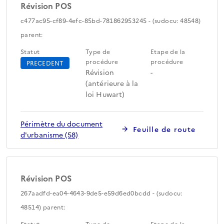
Révision POS
c477ac95-cf89-4efc-85bd-781862953245 - (sudocu: 48548)
parent:
Statut
Type de
Etape de la
procédure
procédure
PRECEDENT
Révision
-
(antérieure à la
loi Huwart)
Périmètre du document
Feuille de route
d'urbanisme (58)
Révision POS
267aadfd-ea04-4643-9de5-e59d6ed0bcdd - (sudocu:
48514) parent:
Statut
Type de
Etape de la