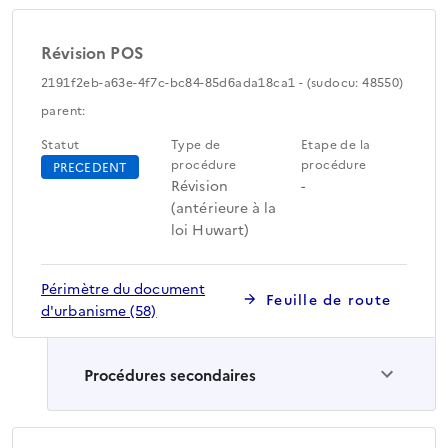
Révision POS
2191f2eb-a63e-4f7c-bc84-85d6ada18ca1 - (sudocu: 48550)
parent:
Statut
Type de
Etape de la
procédure
procédure
PRECEDENT
Révision
-
(antérieure à la
loi Huwart)
Périmètre du document
Feuille de route
d'urbanisme (58)
Procédures secondaires