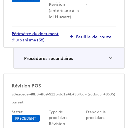
Révision
-
(antérieure à la
loi Huwart)
Périmètre du document
Feuille de route
d'urbanisme (58)
Procédures secondaires
Révision POS
a3eacece-48b8-4f69-9225-dd1e4b436f6c - (sudocu: 48505)
parent:
Statut
Type de
Etape de la
procédure
procédure
PRECEDENT
Révision
-