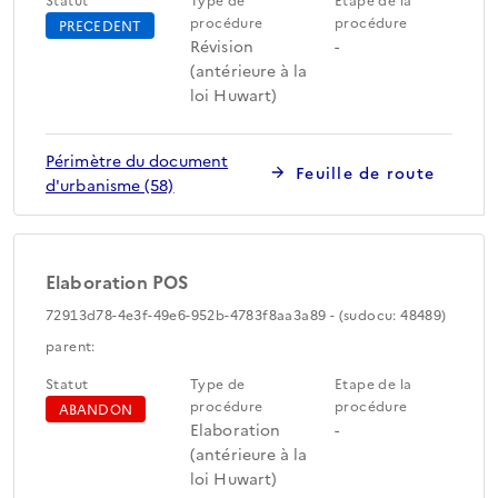
procédure
procédure
PRECEDENT
Révision
-
(antérieure à la
loi Huwart)
Périmètre du document
Feuille de route
d'urbanisme (58)
Elaboration POS
72913d78-4e3f-49e6-952b-4783f8aa3a89 - (sudocu: 48489)
parent:
Statut
Type de
Etape de la
procédure
procédure
ABANDON
Elaboration
-
(antérieure à la
loi Huwart)