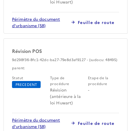
loi Huwart)
Périmètre du document
Feuille de route
d'urbanisme (58)
Révision POS
9d298f36-8fc1-42dc-ba27-79e8d3af9127 - (sudocu: 48495)
parent:
Statut
Type de
Etape de la
procédure
procédure
PRECEDENT
Révision
-
(antérieure à la
loi Huwart)
Périmètre du document
Feuille de route
d'urbanisme (58)