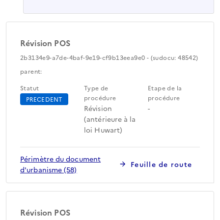
Révision POS
2b3134e9-a7de-4baf-9e19-cf9b13eea9e0 - (sudocu: 48542)
parent:
Statut
Type de
Etape de la
procédure
procédure
PRECEDENT
Révision
-
(antérieure à la
loi Huwart)
Périmètre du document
Feuille de route
d'urbanisme (58)
Révision POS