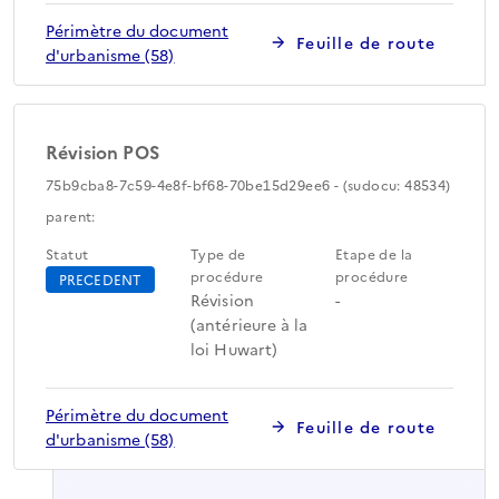
Périmètre du document
Feuille de route
d'urbanisme (58)
Révision POS
75b9cba8-7c59-4e8f-bf68-70be15d29ee6 - (sudocu: 48534)
parent:
Statut
Type de
Etape de la
procédure
procédure
PRECEDENT
Révision
-
(antérieure à la
loi Huwart)
Périmètre du document
Feuille de route
d'urbanisme (58)