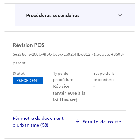
Procédures secondaires
Révision POS
5e2a8cf5-100b-4f66-bc5c-16926ffbd812 - (sudocu: 48503)
parent:
Statut
Type de
Etape de la
procédure
procédure
PRECEDENT
Révision
-
(antérieure à la
loi Huwart)
Périmètre du document
Feuille de route
d'urbanisme (58)