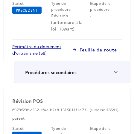
Statut
Type de
Etape de la
procédure
procédure
PRECEDENT
Révision
-
(antérieure à la
loi Huwart)
Périmètre du document
Feuille de route
d'urbanisme (58)
Procédures secondaires
Révision POS
6979f29f-c352-4fae-b2a8-1515011f4e73 - (sudocu: 48541)
parent:
Statut
Type de
Etape de la