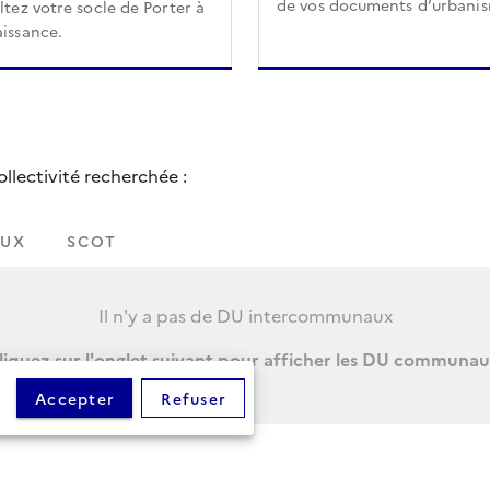
de vos documents d’urbani
tez votre socle de Porter à
issance.
lectivité recherchée :
UX
SCOT
Il n'y a pas de DU intercommunaux
liquez sur l'onglet suivant pour afficher les DU communau
Accepter
Refuser