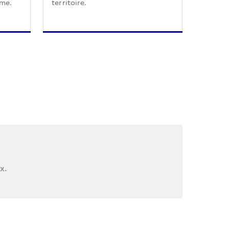
sme.
territoire.
x.