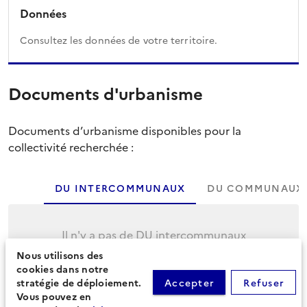
Données
Consultez les données de votre territoire.
Documents d'urbanisme
Documents d’urbanisme disponibles pour la
collectivité recherchée :
DU INTERCOMMUNAUX
DU COMMUNAUX
Il n'y a pas de DU intercommunaux
Nous utilisons des
Cliquez sur l'onglet suivant pour afficher les
cookies dans notre
DU communaux.
stratégie de déploiement.
Accepter
Refuser
Vous pouvez en