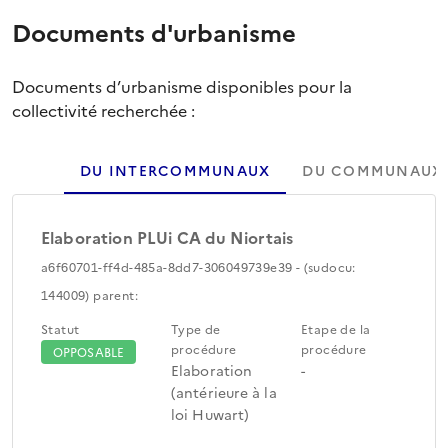
Documents d'urbanisme
Documents d’urbanisme disponibles pour la
collectivité recherchée :
DU INTERCOMMUNAUX
DU COMMUNAUX
Elaboration PLUi CA du Niortais
a6f60701-ff4d-485a-8dd7-306049739e39 - (sudocu:
144009) parent:
Statut
Type de
Etape de la
procédure
procédure
OPPOSABLE
Elaboration
-
(antérieure à la
loi Huwart)