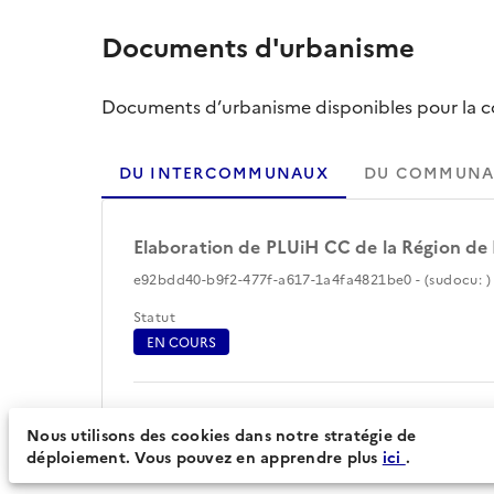
Documents d'urbanisme
Documents d’urbanisme disponibles pour la col
DU INTERCOMMUNAUX
DU COMMUNA
Elaboration de PLUiH CC de la Région de
e92bdd40-b9f2-477f-a617-1a4fa4821be0 - (sudocu: ) 
Statut
EN COURS
Périmètre du document d'urbanisme (30)
Nous utilisons des cookies dans notre stratégie de
déploiement. Vous pouvez en apprendre plus
ici
.