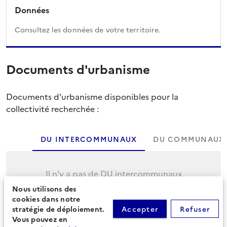
Données
Consultez les données de votre territoire.
Documents d'urbanisme
Documents d’urbanisme disponibles pour la
collectivité recherchée :
DU INTERCOMMUNAUX
DU COMMUNAUX
Il n'y a pas de DU intercommunaux
Nous utilisons des
Cliquez sur l'onglet suivant pour afficher les
cookies dans notre
DU communaux.
stratégie de déploiement.
Accepter
Refuser
Vous pouvez en